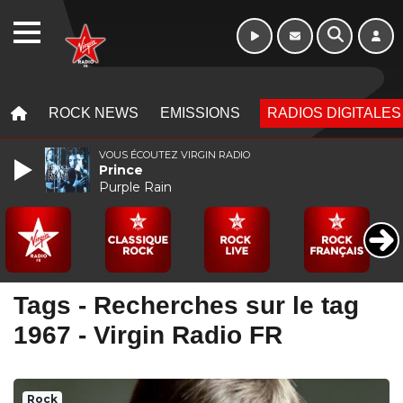
Week-end de 16h
WEBRADIO
à 20h
MENU
MENU
ROCK NEWS
EMISSIONS
RADIOS DIGITALES
VOUS ÉCOUTEZ VIRGIN RADIO
Prince
Purple Rain
Tags - Recherches sur le tag
1967 - Virgin Radio FR
Rock