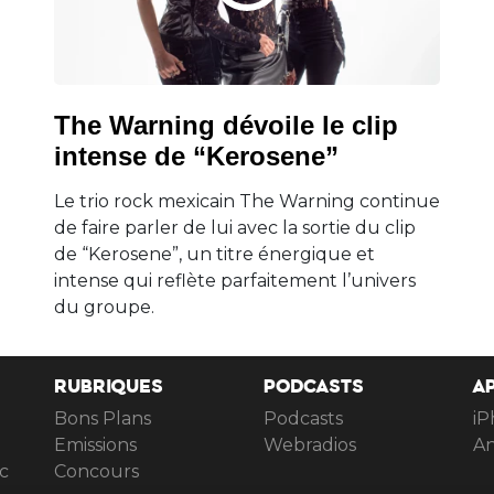
The Warning dévoile le clip
intense de “Kerosene”
Le trio rock mexicain The Warning continue
de faire parler de lui avec la sortie du clip
de “Kerosene”, un titre énergique et
intense qui reflète parfaitement l’univers
du groupe.
RUBRIQUES
PODCASTS
A
Bons Plans
Podcasts
iP
Emissions
Webradios
An
c
Concours