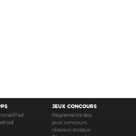
PPS
JEUX CONCOURS
hone/iPad
Règlements des
droid
jeux concours
réseaux sociaux