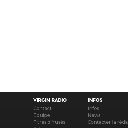
VIRGIN RADIO
INFOS
Contact
Infos
Equipe
News
Titres diffusés
Contacter la réda