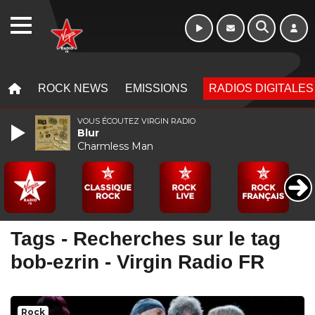
Week-end de 16h
WEBRADIO
à 20h
MENU
MENU
ROCK NEWS
EMISSIONS
RADIOS DIGITALES
VOUS ÉCOUTEZ VIRGIN RADIO
Blur
Charmless Man
Tags - Recherches sur le tag
bob-ezrin - Virgin Radio FR
Rock