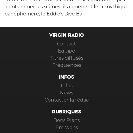
d'enflammer les scènes : ils ramènent leur mythique
bar éphémère, le Eddie’s Dive Bar.
VIRGIN RADIO
Contact
Equipe
Titres diffusés
Fréquences
INFOS
Infos
News
Contacter la rédac
RUBRIQUES
Bons Plans
Emissions