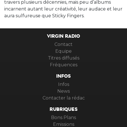
travers plusieurs décennies, mais peu d’albums
incarnent autant leur créativité, leur audace et leur
aura sulfureuse que Sticky Fingers.
VIRGIN RADIO
Contact
Equipe
Titres diffusés
Fréquences
INFOS
Infos
News
Contacter la rédac
RUBRIQUES
Bons Plans
Emissions