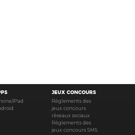
PPS
JEUX CONCOURS
hone/iPad
Règlements des
droid
jeux concours
réseaux sociaux
Règlements des
jeux concours SMS