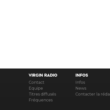
VIRGIN RADIO
INFOS
Contact
Infos
Equipe
News
Titres diffusés
Contacter la réda
Fréquences