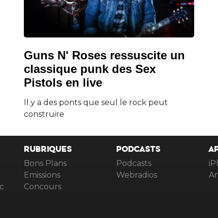
Guns N' Roses ressuscite un
classique punk des Sex
Pistols en live
Il y a des ponts que seul le rock peut
construire
RUBRIQUES
PODCASTS
A
Bons Plans
Podcasts
iP
Emissions
Webradios
An
c
Concours