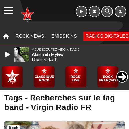
Week-end de 16h
WEBRADIO
à 20h
MENU
MENU
ROCK NEWS
EMISSIONS
RADIOS DIGITALES
VOUS ÉCOUTEZ VIRGIN RADIO
Alannah Myles
Black Velvet
Tags - Recherches sur le tag
band - Virgin Radio FR
Rock