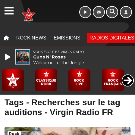
16h - 20h
WEBRADIO
MENU
MENU
ROCK NEWS
EMISSIONS
RADIOS DIGITALES
VOUS ÉCOUTEZ VIRGIN RADIO
Guns N' Roses
Welcome To The Jungle
Tags - Recherches sur le tag
auditions - Virgin Radio FR
Rock