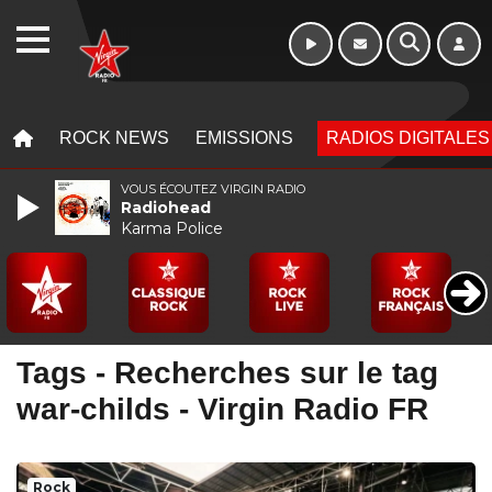
Week-end de 06h
WEBRADIO
à 12h
MENU
MENU
ROCK NEWS
EMISSIONS
RADIOS DIGITALES
VOUS ÉCOUTEZ VIRGIN RADIO
Radiohead
Karma Police
Tags - Recherches sur le tag
war-childs - Virgin Radio FR
Rock