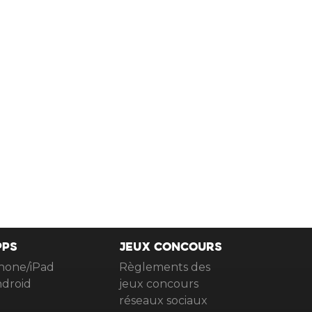
PPS
JEUX CONCOURS
hone/iPad
Règlements des
droid
jeux concours
réseaux sociaux