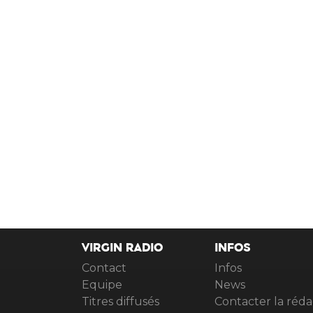
VIRGIN RADIO
INFOS
Contact
Infos
Equipe
News
Titres diffusés
Contacter la réda