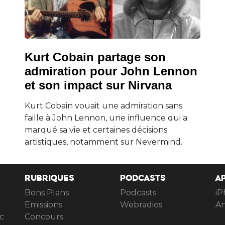
Kurt Cobain partage son
admiration pour John Lennon
et son impact sur Nirvana
Kurt Cobain vouait une admiration sans
faille à John Lennon, une influence qui a
marqué sa vie et certaines décisions
artistiques, notamment sur Nevermind.
RUBRIQUES
PODCASTS
A
Bons Plans
Podcasts
iP
Emissions
Webradios
An
c
Concours