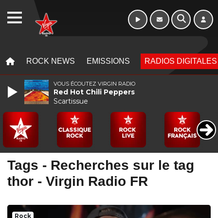
Week-end de 16h
WEBRADIO
à 20h
MENU
MENU
ROCK NEWS
EMISSIONS
RADIOS DIGITALES
VOUS ÉCOUTEZ VIRGIN RADIO
Red Hot Chili Peppers
Scartissue
Tags - Recherches sur le tag
thor - Virgin Radio FR
Rock