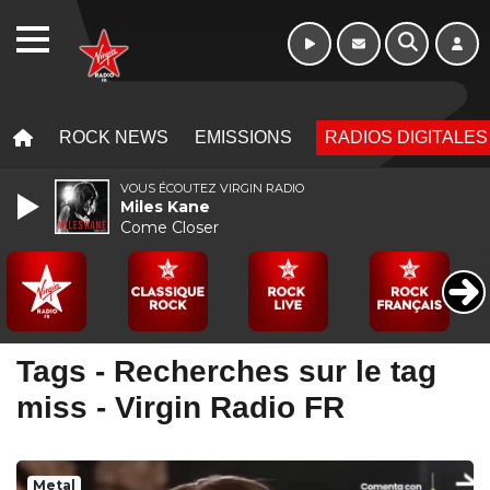
Week-end de 16h
WEBRADIO
à 20h
MENU
MENU
ROCK NEWS
EMISSIONS
RADIOS DIGITALES
VOUS ÉCOUTEZ VIRGIN RADIO
Miles Kane
Come Closer
Tags - Recherches sur le tag
miss - Virgin Radio FR
Metal