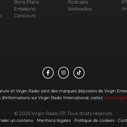
Bons Plans
Podcasts
iP
Emissions
Webradios
An
c
Concours
gnature et Virgin Radio sont des marques déposées de Virgin Enterp
 d'informations sur Virgin Radio International, visitez
www.virgin
© 2026 Virgin Radio FR Tous droits réservés.
naler un contenu
-
Mentions légales
-
Politique de cookies
-
Cont