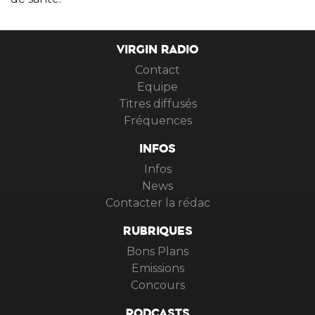
VIRGIN RADIO
Contact
Equipe
Titres diffusés
Fréquences
INFOS
Infos
News
Contacter la rédac
RUBRIQUES
Bons Plans
Emissions
Concours