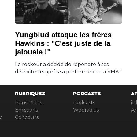
Yungblud attaque les frères
Hawkins : "C'est juste de la
jalousie !"
Le rockeur a décidé de répondre à ses
détracteurs après sa performance au VMA !
RUBRIQUES
PODCASTS
A
Bons Plans
Podcasts
iP
Emissions
Webradios
An
c
Concours