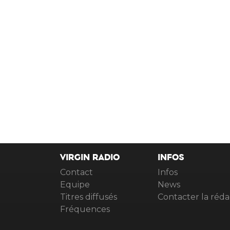
VIRGIN RADIO
INFOS
Contact
Infos
Equipe
News
Titres diffusés
Contacter la réda
Fréquences