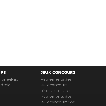
PPS
JEUX CONCOURS
hone/iPad
Règlements des
droid
jeux concours
réseaux sociaux
Règlements des
jeux concours SMS