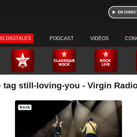
EN DIREC
S DIGITALES
PODCAST
VIDÉOS
CON
tag still-loving-you - Virgin Radi
Rock