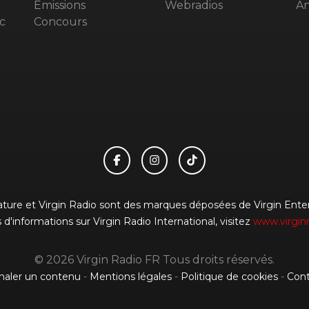
Emissions
Webradios
An
c
Concours
gnature et Virgin Radio sont des marques déposées de Virgin Enterp
 d'informations sur Virgin Radio International, visitez
www.virgin
© 2026 Virgin Radio FR Tous droits réservés.
naler un contenu
-
Mentions légales
-
Politique de cookies
-
Cont