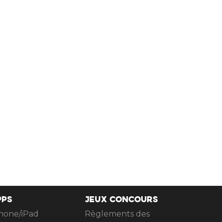
PPS
JEUX CONCOURS
hone/iPad
Règlements des