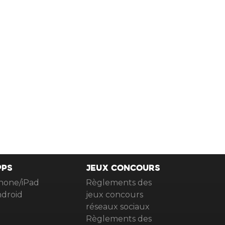
PPS
JEUX CONCOURS
hone/iPad
Règlements des
droid
jeux concours
réseaux sociaux
Règlements des