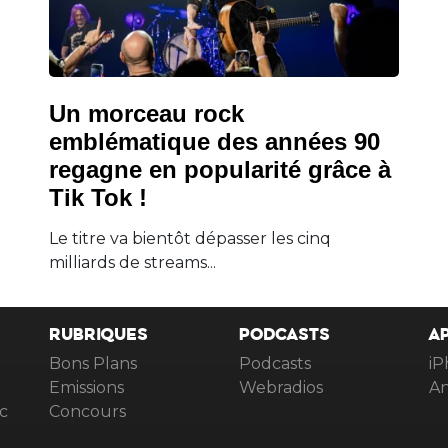
Un morceau rock
emblématique des années 90
regagne en popularité grâce à
Tik Tok !
Le titre va bientôt dépasser les cinq
milliards de streams...
RUBRIQUES
PODCASTS
A
Bons Plans
Podcasts
iP
Emissions
Webradios
An
c
Concours