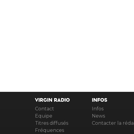
VIRGIN RADIO
INFOS
Contact
Infos
Equipe
News
Titres diffusés
Contacter la réda
Fréquences