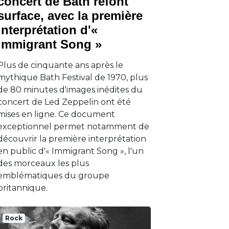
concert de Bath refont
surface, avec la première
interprétation d'«
Immigrant Song »
Plus de cinquante ans après le
mythique Bath Festival de 1970, plus
de 80 minutes d'images inédites du
concert de Led Zeppelin ont été
mises en ligne. Ce document
exceptionnel permet notamment de
découvrir la première interprétation
en public d'« Immigrant Song », l'un
des morceaux les plus
emblématiques du groupe
britannique.
Rock