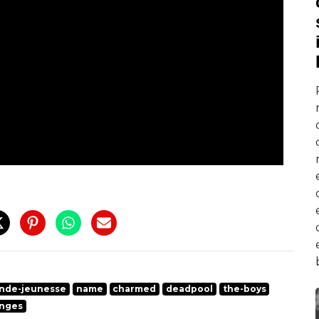
nde-jeunesse
name
charmed
deadpool
the-boys
anges