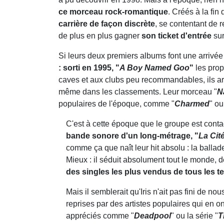
ce morceau rock-romantique
. Créés à la fin
carrière de façon discrète
, se contentant de 
de plus en plus gagner
son ticket d'entrée
sur
Si leurs deux premiers albums font une arrivée 
: sorti en 1995, "
A Boy Named Goo
"
les prop
caves et aux clubs peu recommandables, ils arri
même dans les classements. Leur morceau "
N
populaires de l'époque, comme "
Charmed
" ou
C'est à cette époque que le groupe est conta
bande sonore d'un long-métrage, "
La Cit
comme ça que naît leur hit absolu : la ballad
Mieux : il séduit absolument tout le monde, 
des singles les plus vendus de tous les 
Mais il semblerait qu'Iris n'ait pas fini de n
reprises par des artistes populaires qui en on
appréciés comme "
Deadpool
" ou la série "
T