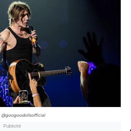
 @googoodollsofficial
Publicité