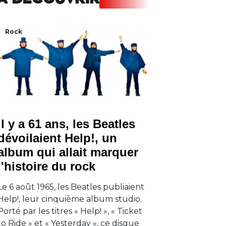
A DECOUVRIR
Rock
Il y a 61 ans, les Beatles
dévoilaient Help!, un
album qui allait marquer
l'histoire du rock
Le 6 août 1965, les Beatles publiaient
Help!, leur cinquième album studio.
Porté par les titres « Help! », « Ticket
to Ride » et « Yesterday », ce disque