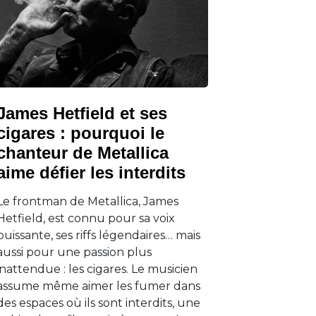
James Hetfield et ses
cigares : pourquoi le
chanteur de Metallica
aime défier les interdits
Le frontman de Metallica, James
Hetfield, est connu pour sa voix
puissante, ses riffs légendaires… mais
aussi pour une passion plus
inattendue : les cigares. Le musicien
assume même aimer les fumer dans
des espaces où ils sont interdits, une