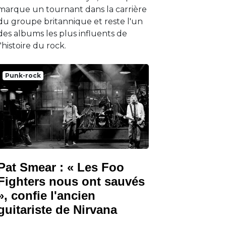
marque un tournant dans la carrière
du groupe britannique et reste l'un
des albums les plus influents de
l'histoire du rock.
Punk-rock
Pat Smear : « Les Foo
Fighters nous ont sauvés
», confie l'ancien
guitariste de Nirvana