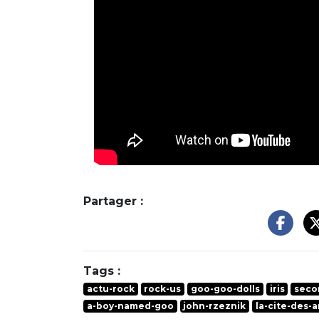
Partager :
Tags :
actu-rock
rock-us
goo-goo-dolls
iris
seco
a-boy-named-goo
john-rzeznik
la-cite-des-