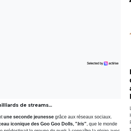
illiards de streams...
nt
une seconde jeunesse
grâce aux réseaux sociaux.
ceau iconique des Goo Goo Dolls, "
Iris
"
, que le monde
e prédestinait le groupe de punk à connaître la gloire avec