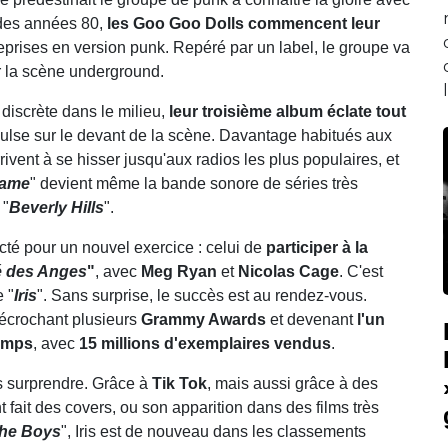
 des années 80,
les Goo Goo Dolls commencent leur
reprises en version punk. Repéré par un label, le groupe va
 la scène underground.
discrète dans le milieu,
leur troisième album éclate tout
ulse sur le devant de la scène. Davantage habitués aux
vent à se hisser jusqu'aux radios les plus populaires, et
ame
" devient même la bande sonore de séries très
 "
Beverly Hills
".
cté pour un nouvel exercice : celui de
participer à la
é des Anges
"
, avec
Meg Ryan
et
Nicolas Cage
. C'est
e "
Iris
". Sans surprise, le succès est au rendez-vous.
décrochant plusieurs
Grammy Awards
et devenant
l'un
temps
, avec
15 millions d'exemplaires vendus
.
ous surprendre. Grâce à
Tik Tok
, mais aussi grâce à des
t fait des covers, ou son apparition dans des films très
he Boys
", Iris est de nouveau dans les classements