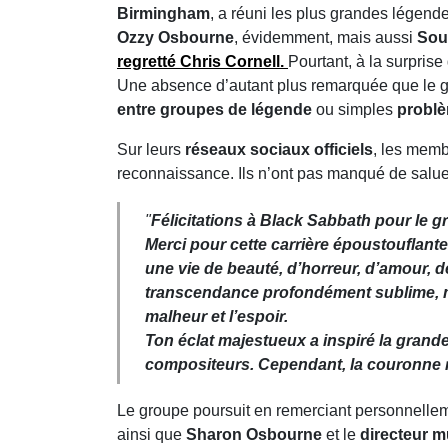
Birmingham
, a réuni les plus grandes légende
Ozzy Osbourne
, évidemment, mais aussi
Sou
regretté
Chris Cornell
.
Pourtant, à la surpris
Une absence d’autant plus remarquée que le g
entre groupes de légende
ou simples
problè
Sur leurs
réseaux sociaux officiels
, les mem
reconnaissance. Ils n’ont pas manqué de saluer
"
Félicitations à Black Sabbath pour le g
Merci pour cette carrière époustouflante 
une vie de beauté, d’horreur, d’amour, 
transcendance profondément sublime, mai
malheur et l’espoir.
Ton éclat majestueux a inspiré la gran
compositeurs. Cependant, la couronne re
Le groupe poursuit en remerciant personnelle
ainsi que
Sharon Osbourne
et le
directeur m