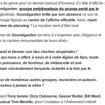
s du genre pour un dernier baroud d’honneur. En tête d’affiche :
ndgarden
,
groupe emblématique du grunge porté par le
e générale,
Soundgarden brille par son absence
ce soir-là.
roupe figurait au
centre de l’affiche officielle
. Alors,
clash
mes de planning
? Le mystère vient d’être levé.
bres de
Soundgarden
ont tenu à s’exprimer avec élégance et
 la carrière monumentale de leurs aînés :
rand et dernier son des cloches vespérales !
qui nous a offert, à nous et à votre légion de fans, toute
de puissance, de bonheur, de mélancolie et une
s viscéralement berçante, éclairée à la fois par le
deur de nombreux autres groupes, musiciens et auteurs-
stera à jamais la vôtre !
"
ment
Tony Iommi, Ozzy Osbourne, Geezer Butler, Bill Ward
,
usical Tom Morello
, pour l’invitation à l’événement intitulé