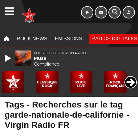
Morning - 6h à 10h
WEBRADIO
MENU
MENU
ROCK NEWS
EMISSIONS
RADIOS DIGITALES
VOUS ÉCOUTEZ VIRGIN RADIO
Muse
Compliance
Tags - Recherches sur le tag
garde-nationale-de-californie -
Virgin Radio FR