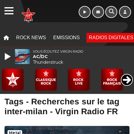
10h - 13h
WEBRADIO
MENU
MENU
ROCK NEWS
EMISSIONS
RADIOS DIGITALES
VOUS ÉCOUTEZ VIRGIN RADIO
AC/DC
Thunderstruck
Tags - Recherches sur le tag
inter-milan - Virgin Radio FR
Metal