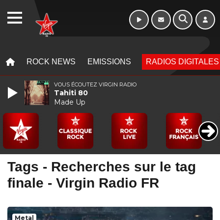
Week-end de 16h
WEBRADIO
à 20h
MENU
MENU
ROCK NEWS
EMISSIONS
RADIOS DIGITALES
VOUS ÉCOUTEZ VIRGIN RADIO
Tahiti 80
Made Up
Tags - Recherches sur le tag
finale - Virgin Radio FR
Metal