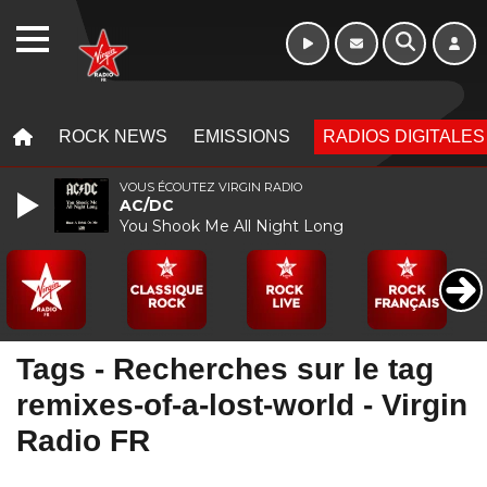
WEBRADIO
MENU
MENU
ROCK NEWS
EMISSIONS
RADIOS DIGITALES
VOUS ÉCOUTEZ VIRGIN RADIO
AC/DC
You Shook Me All Night Long
Tags - Recherches sur le tag
remixes-of-a-lost-world - Virgin
Radio FR