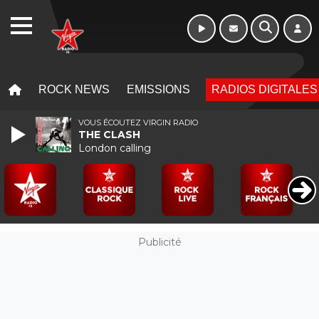
Morning - 6h à 10h
WEBRADIO
MENU
MENU
ROCK NEWS
EMISSIONS
RADIOS DIGITALES
VOUS ÉCOUTEZ VIRGIN RADIO
THE CLASH
London calling
Publicité