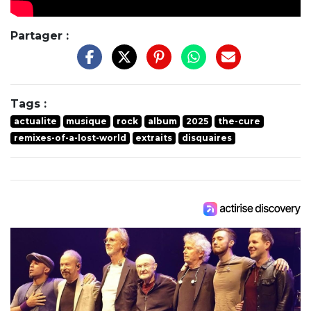
Partager :
Tags :
actualite
musique
rock
album
2025
the-cure
remixes-of-a-lost-world
extraits
disquaires