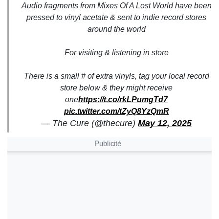
Audio fragments from Mixes Of A Lost World have been
pressed to vinyl acetate & sent to indie record stores
around the world
For visiting & listening in store
There is a small # of extra vinyls, tag your local record
store below & they might receive
one
https://t.co/rkLPumgTd7
pic.twitter.com/tZyQ8YzQmR
— The Cure (@thecure)
May 12, 2025
Publicité