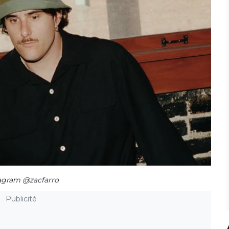
agram @zacfarro
Publicité