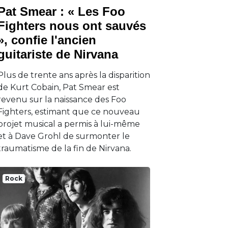
Pat Smear : « Les Foo
Fighters nous ont sauvés
», confie l'ancien
guitariste de Nirvana
Plus de trente ans après la disparition
de Kurt Cobain, Pat Smear est
revenu sur la naissance des Foo
Fighters, estimant que ce nouveau
projet musical a permis à lui-même
et à Dave Grohl de surmonter le
traumatisme de la fin de Nirvana.
Rock