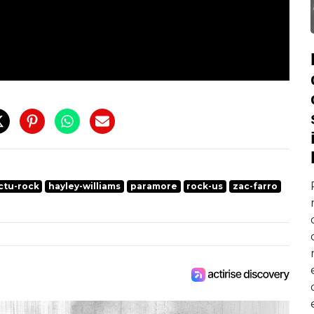
ctu-rock
hayley-williams
paramore
rock-us
zac-farro