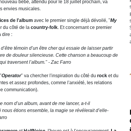
 nouveau bébé, attendu pour le 18 juillet prochain, va
es envies musicales.
ices de l'album
avec le premier single déjà dévoilé, "
My
er du côté de la
country-folk
. Et concernant ce premier
 dire :
d’être témoin d’un être cher qui essaie de laisser partir
nre de douleur silencieuse. Cette chanson a beaucoup de
ui traversent l’album.
" - Zac Farro
 "
Operator
" va chercher l'inspiration du côté du
rock
et du
tes et assez profondes, comme l'anxiété, les relations
 de communication).
 le nom d’un album, avant de me lancer
, a-t-il
si nous étions ensemble, la magie se révélerait d’elle-
arro
aramore
et
HalfNoise
, l'heure est à l'encouragement.
La