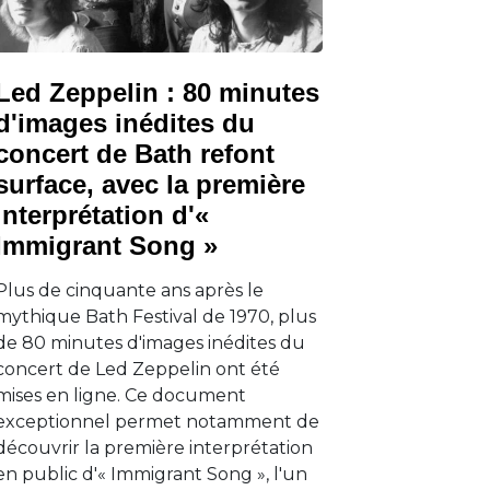
Led Zeppelin : 80 minutes
d'images inédites du
concert de Bath refont
surface, avec la première
interprétation d'«
Immigrant Song »
Plus de cinquante ans après le
mythique Bath Festival de 1970, plus
de 80 minutes d'images inédites du
concert de Led Zeppelin ont été
mises en ligne. Ce document
exceptionnel permet notamment de
découvrir la première interprétation
en public d'« Immigrant Song », l'un