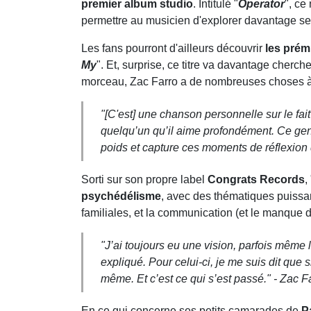
premier album studio
. Intitulé "
Operator
", ce
permettre au musicien d'explorer davantage s
Les fans pourront d'ailleurs découvrir
les prém
My
". Et, surprise, ce titre va davantage cherch
morceau, Zac Farro a de nombreuses choses à
"[C'est]
une chanson personnelle sur le fait 
quelqu’un qu’il aime profondément. Ce ge
poids et capture ces moments de réflexion q
Sorti sur son propre label
Congrats Records
,
psychédélisme
, avec des thématiques puissan
familiales, et la communication (et le manque
"
J’ai toujours eu une vision, parfois même
expliqué.
Pour celui-ci, je me suis dit que 
même. Et c’est ce qui s’est passé.
" - Zac F
En ce qui concerne ses petits camarades de
P