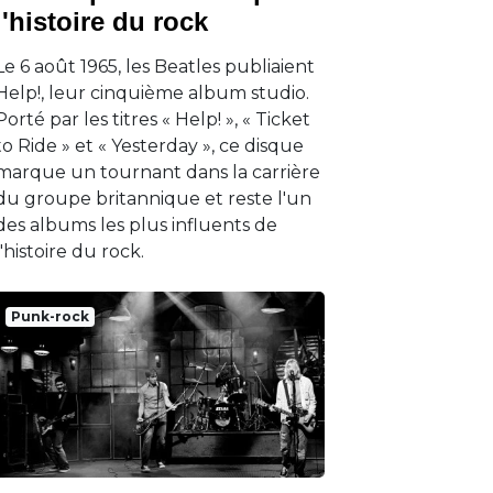
l'histoire du rock
Le 6 août 1965, les Beatles publiaient
Help!, leur cinquième album studio.
Porté par les titres « Help! », « Ticket
to Ride » et « Yesterday », ce disque
marque un tournant dans la carrière
du groupe britannique et reste l'un
des albums les plus influents de
l'histoire du rock.
Punk-rock