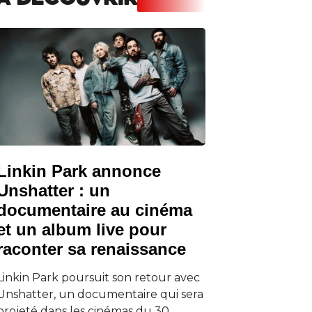
A DECOUVRIR
Linkin Park annonce
Unshatter : un
documentaire au cinéma
et un album live pour
raconter sa renaissance
Linkin Park poursuit son retour avec
Unshatter, un documentaire qui sera
projeté dans les cinémas du 30