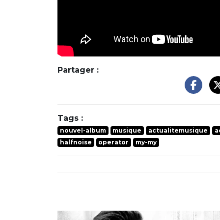
Partager :
Tags :
nouvel-album
musique
actualitemusique
a
halfnoise
operator
my-my