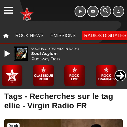
Week-end de 16h
WEBRADIO
à 20h
MENU
MENU
ROCK NEWS
EMISSIONS
RADIOS DIGITALES
VOUS ÉCOUTEZ VIRGIN RADIO
Soul Asylum
Runaway Train
Tags - Recherches sur le tag
ellie - Virgin Radio FR
Rock