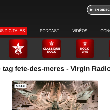
EN DIREC
S DIGITALES
PODCAST
VIDÉOS
CON
 tag fete-des-meres - Virgin Radi
Metal