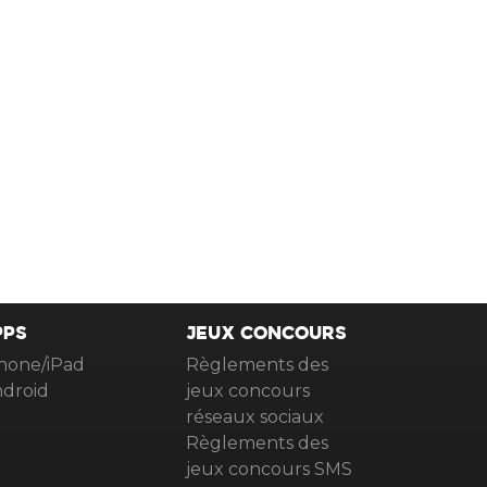
PPS
JEUX CONCOURS
hone/iPad
Règlements des
droid
jeux concours
réseaux sociaux
Règlements des
jeux concours SMS