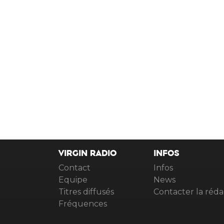
VIRGIN RADIO
INFOS
Contact
Infos
Equipe
News
Titres diffusés
Contacter la réda
Fréquences