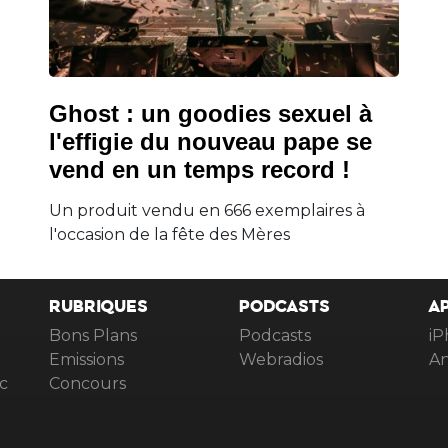
Ghost : un goodies sexuel à
l'effigie du nouveau pape se
vend en un temps record !
Un produit vendu en 666 exemplaires à
l'occasion de la fête des Mères
RUBRIQUES
PODCASTS
A
Bons Plans
Podcasts
iP
Emissions
Webradios
An
c
Concours