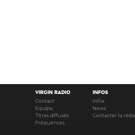
VIRGIN RADIO
INFOS
Contact
Infos
Equipe
News
Titres diffusés
Contacter la réda
Fréquences