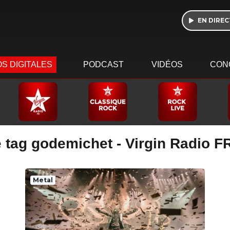
EN DIREC
S DIGITALES
PODCAST
VIDÉOS
CON
 tag godemichet - Virgin Radio F
Metal