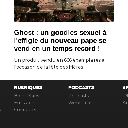
Ghost : un goodies sexuel à
l'effigie du nouveau pape se
vend en un temps record !
Un produit vendu en 666 exemplaires à
l'occasion de la fête des Mères
RUBRIQUES
PODCASTS
A
Bons Plans
Podcasts
iP
Emissions
Webradios
An
c
Concours