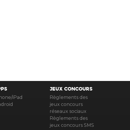
PPS
JEUX CONCOURS
hone/iPad
Règlements des
droid
jeux concours
réseaux sociaux
Règlements des
jeux concours SMS