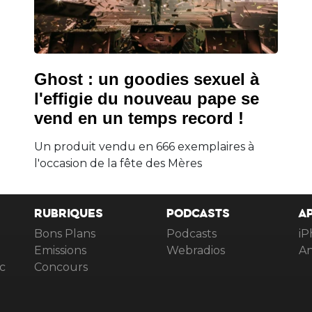
Ghost : un goodies sexuel à
l'effigie du nouveau pape se
vend en un temps record !
Un produit vendu en 666 exemplaires à
l'occasion de la fête des Mères
RUBRIQUES
PODCASTS
A
Bons Plans
Podcasts
iP
Emissions
Webradios
An
c
Concours