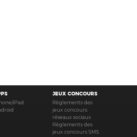
PPS
JEUX CONCOURS
hone/iPad
Règlements des
droid
jeux concours
réseaux sociaux
Règlements des
jeux concours SMS