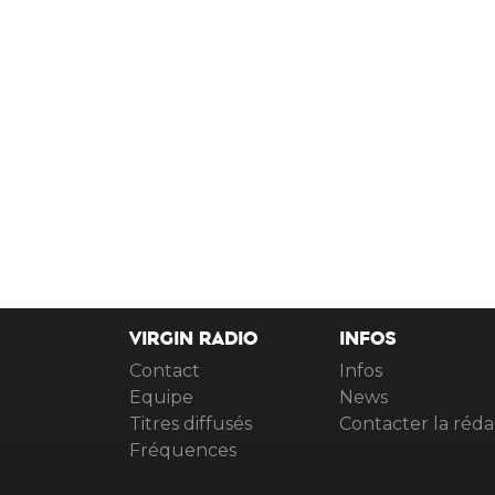
VIRGIN RADIO
INFOS
Contact
Infos
Equipe
News
Titres diffusés
Contacter la réda
Fréquences