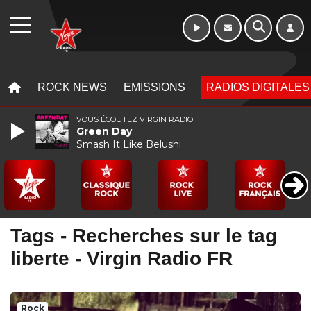
Week-end de 16h
WEBRADIO
à 20h
MENU
MENU
ROCK NEWS
EMISSIONS
RADIOS DIGITALES
VOUS ÉCOUTEZ VIRGIN RADIO
Green Day
Smash It Like Belushi
Tags - Recherches sur le tag
liberte - Virgin Radio FR
Rock