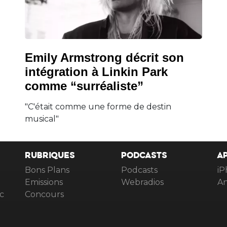
Emily Armstrong décrit son
intégration à Linkin Park
comme “surréaliste”
"C'était comme une forme de destin
musical"
RUBRIQUES
PODCASTS
A
Bons Plans
Podcasts
iP
Emissions
Webradios
An
c
Concours