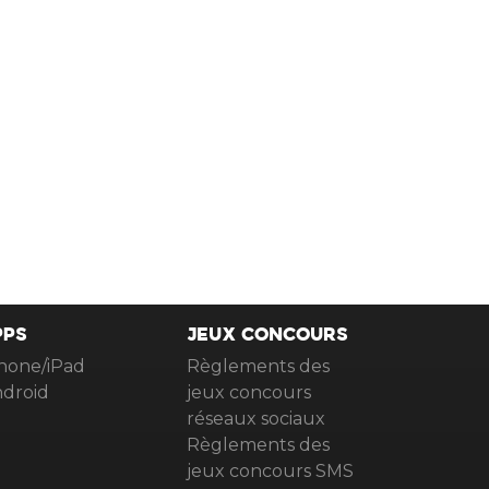
PPS
JEUX CONCOURS
hone/iPad
Règlements des
droid
jeux concours
réseaux sociaux
Règlements des
jeux concours SMS