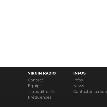
VIRGIN RADIO
INFOS
Contact
Infos
Equipe
News
Titres diffusés
Contacter la réda
Fréquences