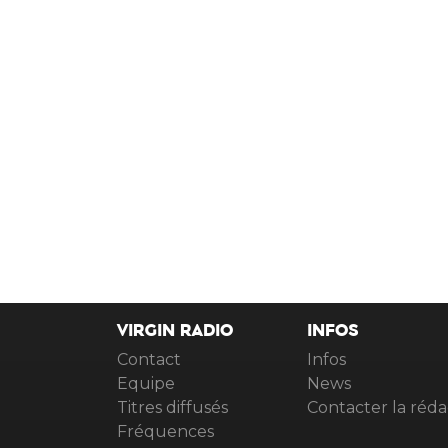
VIRGIN RADIO
INFOS
Contact
Infos
Equipe
News
Titres diffusés
Contacter la réda
Fréquences