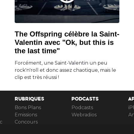
The Offspring célèbre la Saint-
Valentin avec "Ok, but this is
the last time"
Forcément, une Saint-Valentin un peu
rock'n'roll et donc assez chaotique, mais le
clip est très réussi !
RUBRIQUES
PODCASTS
A
Bons Plans
Podcasts
iP
Emissions
Webradios
An
c
Concours