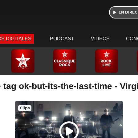
EN DIREC
S DIGITALES
PODCAST
VIDÉOS
CON
tag ok-but-its-the-last-time - Vir
Clips