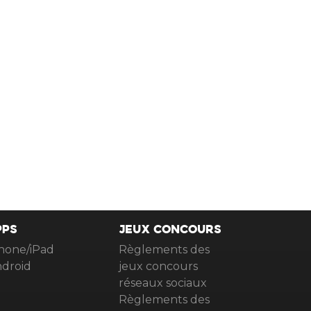
PPS
JEUX CONCOURS
hone/iPad
Règlements des
droid
jeux concours
réseaux sociaux
Règlements des