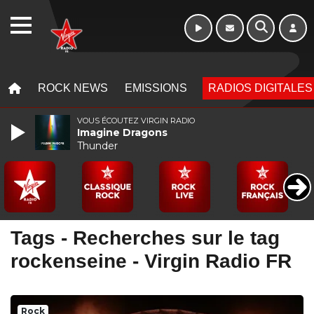
Morning - 6h à 10h
WEBRADIO
MENU
MENU
ROCK NEWS
EMISSIONS
RADIOS DIGITALES
VOUS ÉCOUTEZ VIRGIN RADIO
Imagine Dragons
Thunder
Tags - Recherches sur le tag
rockenseine - Virgin Radio FR
Rock