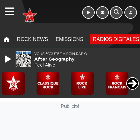
WEBRADIO
MENU
MENU
ROCK NEWS
EMISSIONS
RADIOS DIGITALES
VOUS ÉCOUTEZ VIRGIN RADIO
After Geography
Feel Alive
Publicité