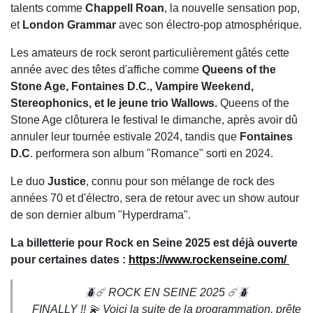
talents comme
Chappell Roan
, la nouvelle sensation pop,
et
London Grammar
avec son électro-pop atmosphérique.
Les amateurs de rock seront particulièrement gâtés cette
année avec des têtes d'affiche comme
Queens of the
Stone Age, Fontaines D.C., Vampire Weekend,
Stereophonics, et le jeune trio Wallows.
Queens of the
Stone Age clôturera le festival le dimanche, après avoir dû
annuler leur tournée estivale 2024, tandis que
Fontaines
D.C
. performera son album "Romance" sorti en 2024.
Le duo
Justice
, connu pour son mélange de rock des
années 70 et d'électro, sera de retour avec un show autour
de son dernier album "Hyperdrama".
La billetterie pour Rock en Seine 2025 est déjà ouverte
pour certaines dates :
https://www.rockenseine.com/
🪲☄️ ROCK EN SEINE 2025 ☄️🪲
FINALLY !! 💫 Voici la suite de la programmation, prête