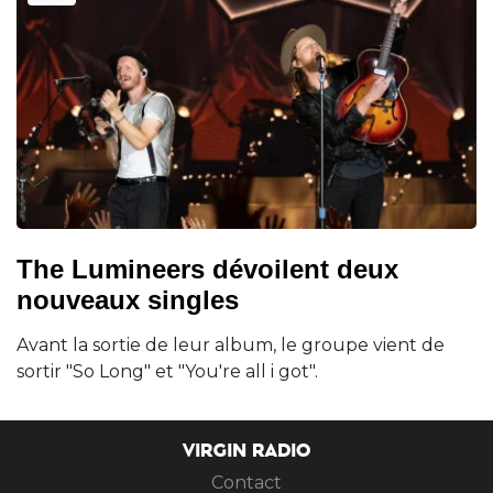
The Lumineers dévoilent deux
nouveaux singles
Avant la sortie de leur album, le groupe vient de
sortir "So Long" et "You're all i got".
VIRGIN RADIO
Contact