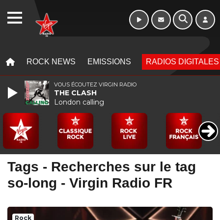
Morning - 6h à 10h
WEBRADIO
MENU
MENU
ROCK NEWS
EMISSIONS
RADIOS DIGITALES
VOUS ÉCOUTEZ VIRGIN RADIO
THE CLASH
London calling
Tags - Recherches sur le tag
so-long - Virgin Radio FR
Rock