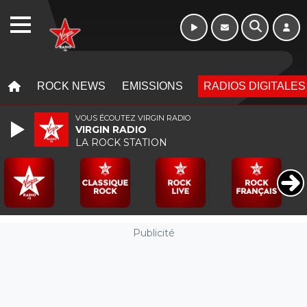
Week-end de 16h
WEBRADIO
à 20h
MENU
MENU
ROCK NEWS
EMISSIONS
RADIOS DIGITALES
VOUS ÉCOUTEZ VIRGIN RADIO
VIRGIN RADIO
LA ROCK STATION
Publicité