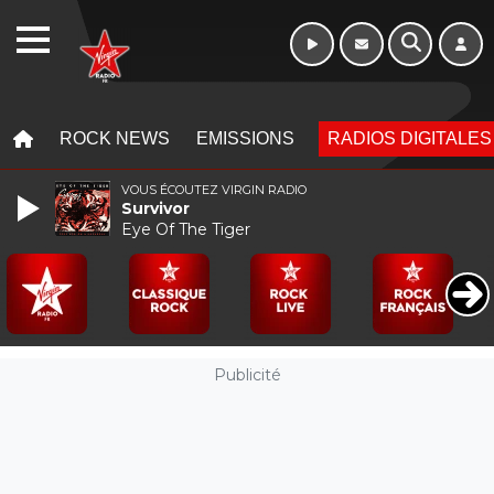
WEBRADIO
MENU
MENU
ROCK NEWS
EMISSIONS
RADIOS DIGITALES
VOUS ÉCOUTEZ VIRGIN RADIO
Survivor
Eye Of The Tiger
Publicité