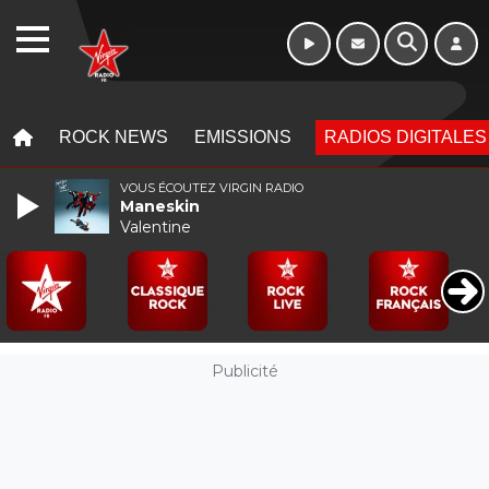
Week-end de 06h
WEBRADIO
à 12h
MENU
MENU
ROCK NEWS
EMISSIONS
RADIOS DIGITALES
VOUS ÉCOUTEZ VIRGIN RADIO
Maneskin
Valentine
Publicité