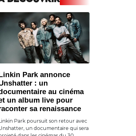
A DECOUVRIR
Linkin Park annonce
Unshatter : un
documentaire au cinéma
et un album live pour
raconter sa renaissance
Linkin Park poursuit son retour avec
Unshatter, un documentaire qui sera
projeté dans les cinémas du 30