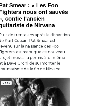
Pat Smear : « Les Foo
Fighters nous ont sauvés
», confie l'ancien
guitariste de Nirvana
Plus de trente ans après la disparition
de Kurt Cobain, Pat Smear est
revenu sur la naissance des Foo
Fighters, estimant que ce nouveau
projet musical a permis à lui-même
et à Dave Grohl de surmonter le
traumatisme de la fin de Nirvana.
Rock