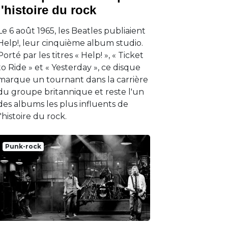
l'histoire du rock
Le 6 août 1965, les Beatles publiaient
Help!, leur cinquième album studio.
Porté par les titres « Help! », « Ticket
to Ride » et « Yesterday », ce disque
marque un tournant dans la carrière
du groupe britannique et reste l'un
des albums les plus influents de
l'histoire du rock.
Punk-rock