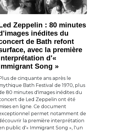
Led Zeppelin : 80 minutes
d'images inédites du
concert de Bath refont
surface, avec la première
interprétation d'«
Immigrant Song »
Plus de cinquante ans après le
mythique Bath Festival de 1970, plus
de 80 minutes d'images inédites du
concert de Led Zeppelin ont été
mises en ligne. Ce document
exceptionnel permet notamment de
découvrir la première interprétation
en public d'« Immigrant Song », l'un