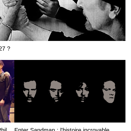
27 ?
hil
Enter Sandman : l'histoire incroyable