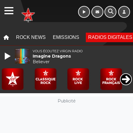
Week-end de 06h
WEBRADIO
à 12h
MENU
MENU
ROCK NEWS
EMISSIONS
RADIOS DIGITALES
VOUS ÉCOUTEZ VIRGIN RADIO
Imagine Dragons
Believer
Publicité