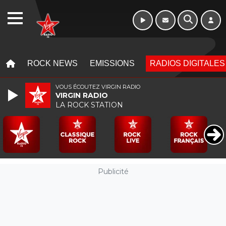
Week-end de 06h
WEBRADIO
à 12h
MENU
MENU
ROCK NEWS
EMISSIONS
RADIOS DIGITALES
VOUS ÉCOUTEZ VIRGIN RADIO
VIRGIN RADIO
LA ROCK STATION
Publicité