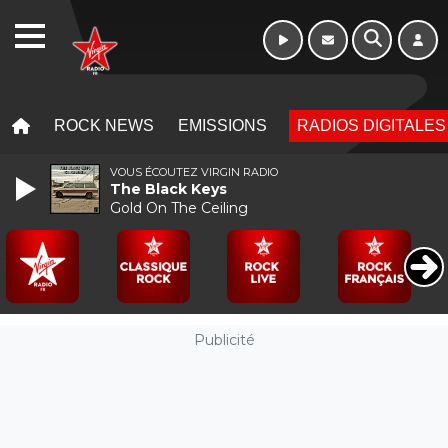
Week-end de 16h
WEBRADIO
à 20h
MENU
MENU
ROCK NEWS
EMISSIONS
RADIOS DIGITALES
VOUS ÉCOUTEZ VIRGIN RADIO
The Black Keys
Gold On The Ceiling
Publicité