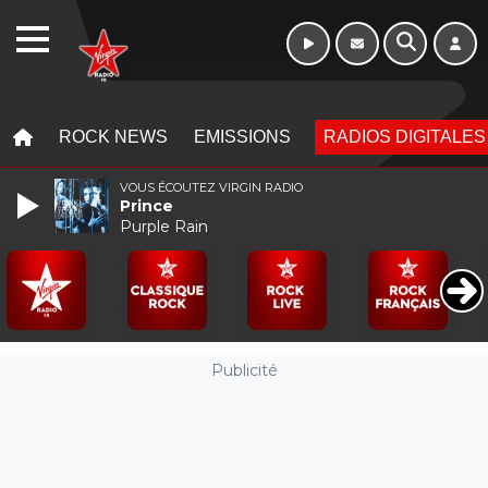
Week-end de 16h
WEBRADIO
à 20h
MENU
MENU
ROCK NEWS
EMISSIONS
RADIOS DIGITALES
VOUS ÉCOUTEZ VIRGIN RADIO
Prince
Purple Rain
Publicité