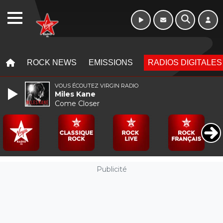
Week-end de 06h
WEBRADIO
à 12h
MENU
MENU
ROCK NEWS
EMISSIONS
RADIOS DIGITALES
VOUS ÉCOUTEZ VIRGIN RADIO
Miles Kane
Come Closer
Publicité