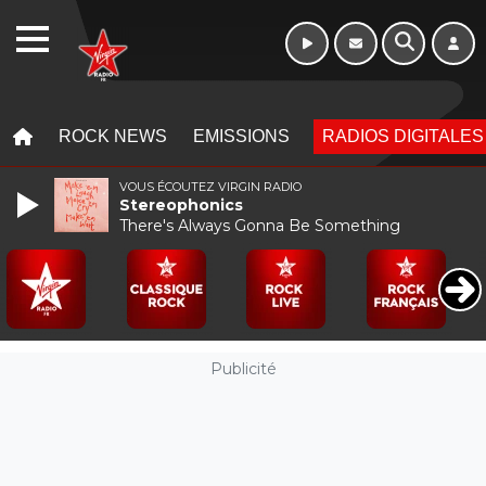
WEBRADIO
MENU
MENU
ROCK NEWS
EMISSIONS
RADIOS DIGITALES
VOUS ÉCOUTEZ VIRGIN RADIO
Stereophonics
There's Always Gonna Be Something
Publicité