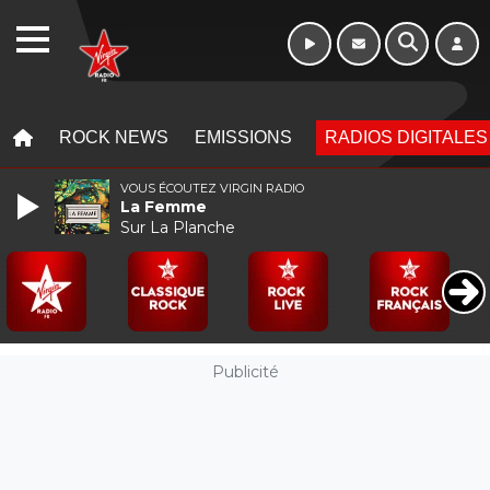
10h - 13h
WEBRADIO
MENU
MENU
ROCK NEWS
EMISSIONS
RADIOS DIGITALES
VOUS ÉCOUTEZ VIRGIN RADIO
La Femme
Sur La Planche
Publicité