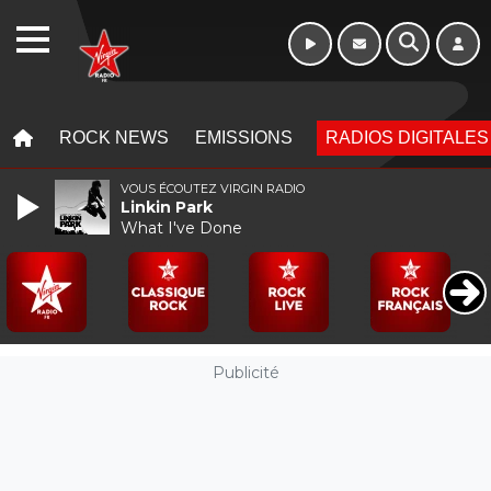
Week-end de 06h
WEBRADIO
à 12h
MENU
MENU
ROCK NEWS
EMISSIONS
RADIOS DIGITALES
VOUS ÉCOUTEZ VIRGIN RADIO
Linkin Park
What I've Done
Publicité