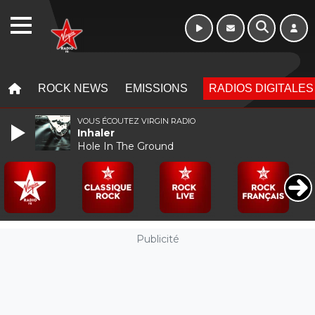
Morning - 6h à 10h
WEBRADIO
MENU
MENU
ROCK NEWS
EMISSIONS
RADIOS DIGITALES
VOUS ÉCOUTEZ VIRGIN RADIO
Inhaler
Hole In The Ground
Publicité