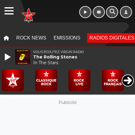
WEBRADIO
MENU
MENU
ROCK NEWS
EMISSIONS
RADIOS DIGITALES
VOUS ÉCOUTEZ VIRGIN RADIO
The Rolling Stones
In The Stars
Publicité